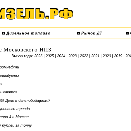
Дизельное топливо
Рынок ДТ
 с Московского НПЗ
Выбор года:
2026
|
2025
|
2024
|
2023
|
2022
|
2021
|
2020
|
2019
|
20
зпромнефти
тепродукты
ск
нижаются
00! Дело в дальнобойщиках?
ценового тренда
евро 4 в Москве
0 рублей за тонну