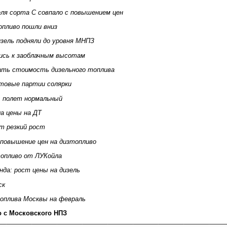
еля сорта С совпало с повышением цен
опливо пошли вниз
зель подняли до уровня МНПЗ
ись к заоблачным высотам
ть стоимость дизельного топлива
товые партии солярки
: полет нормальный
а цены на ДТ
т резкий рост
повышение цен на дизтопливо
топливо от ЛУКойла
нда: рост цены на дизель
ск
топлива Москвы на февраль
о с Московского НПЗ