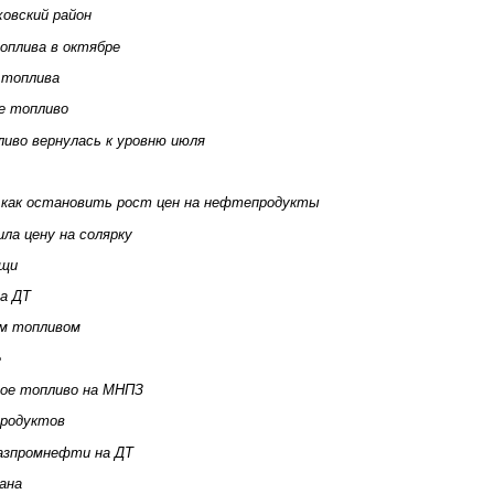
ховский район
топлива в октябре
 топлива
ое топливо
иво вернулась к уровню июля
 как остановить рост цен на нефтепродукты
ла цену на солярку
ищи
а ДТ
м топливом
е
ное топливо на МНПЗ
родуктов
азпромнефти на ДТ
ана