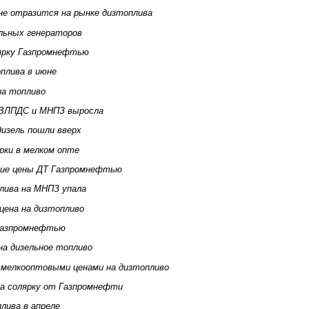
не отразится на рынке дизтоплива
льных генераторов
лярку Газпромнефтью
оплива в июне
на топливо
 ВЛПДС и МНПЗ выросла
дизель пошли вверх
рки в мелком опте
ние цены ДТ Газпромнефтью
лива на МНПЗ упала
цена на дизтопливо
 Газпромнефтью
на дизельное топливо
 мелкооптовыми ценами на дизтопливо
на солярку от Газпромнефти
лива в апреле