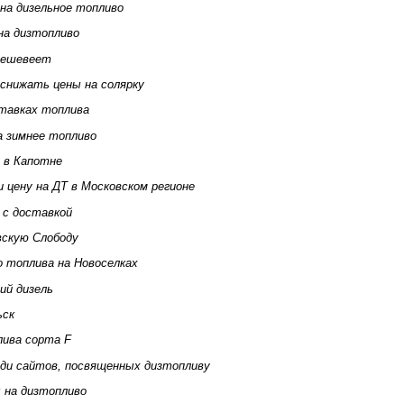
на дизельное топливо
на дизтопливо
дешевеет
снижать цены на солярку
тавках топлива
а зимнее топливо
 в Капотне
 цену на ДТ в Московском регионе
 с доставкой
вскую Слободу
о топлива на Новоселках
ий дизель
ьск
лива сорта F
ди сайтов, посвященных дизтопливу
 на дизтопливо