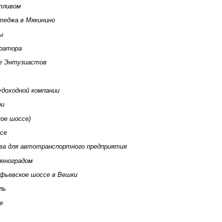
пливом
теджа в Мякинино
ы
ератора
се Энтузиастов
удоходной компании
ри
кое шоссе)
се
ва для автотранспортного предприятия
леноградом
фьевское шоссе в Вешки
ль
е