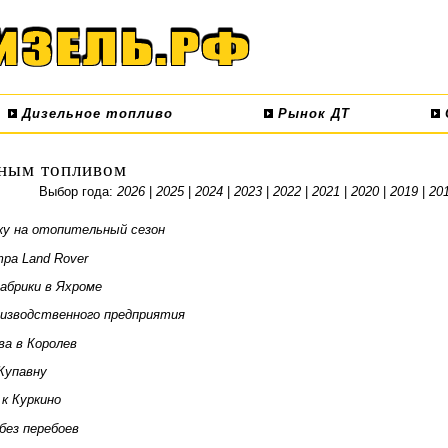
Дизельное топливо
Рынок ДТ
ьным топливом
Выбор года:
2026
|
2025
|
2024
|
2023
|
2022
|
2021
|
2020
|
2019
|
20
ку на отопительный сезон
ра Land Rover
абрики в Яхроме
оизводственного предприятия
ва в Королев
Купавну
к Куркино
ез перебоев