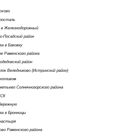
охово
тросталь
 в Железнодорожный
о-Посадский район
а в Баковку
ое Раменского района
одедовский район
лок Веледниково (Истринский район)
топливом
метьево Солнечногорского района
ЖСК
абережную
ва в Бронницы
онастыря
ово Раменского района