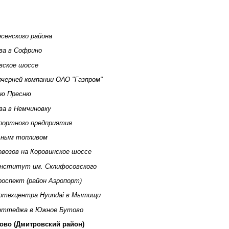
сенского района
ва в Софрино
вское шоссе
очерней компании ОАО "Газпром"
ую Пресню
ва в Немчиновку
портного предприятия
льным топливом
овозов на Коровинское шоссе
Институт им. Склифосовского
роспект (район Аэропорт)
тотехцентра Hyundai в Мытищи
коттеджа в Южное Бутово
ково (Дмитровский район)