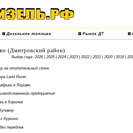
Дизельное топливо
Рынок ДТ
во (Дмитровский район)
Выбор года:
2026
|
2025
|
2024
|
2023
|
2022
|
2021
|
2020
|
2019
|
20
ку на отопительный сезон
ра Land Rover
абрики в Яхроме
оизводственного предприятия
ва в Королев
Купавну
к Куркино
ез перебоев