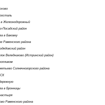
охово
тросталь
 в Железнодорожный
о-Посадский район
а в Баковку
ое Раменского района
одедовский район
лок Веледниково (Истринский район)
топливом
метьево Солнечногорского района
ЖСК
абережную
ва в Бронницы
онастыря
ово Раменского района