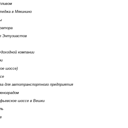
пливом
теджа в Мякинино
ы
ератора
се Энтузиастов
удоходной компании
ри
кое шоссе)
се
ва для автотранспортного предприятия
леноградом
фьевское шоссе в Вешки
ль
е