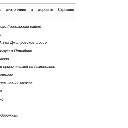
е дизтопливо в деревню Стреково
ово (Подольский район)
о
ТП на Дмитровское шоссе
льную в Отрадное
шково
 прием заказов на дизтопливо
метьево
ием новых заказов
во
но
одорожный